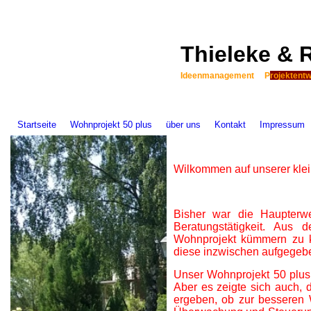
Thieleke & 
Ideenmanagement P
rojekten
Startseite
Wohnprojekt 50 plus
über uns
Kontakt
Impressum
Wilkommen auf unserer kle
Bisher war die Haupterw
Beratungstätigkeit. Au
Wohnprojekt kümmern zu 
diese inzwischen aufgegeb
Unser Wohnprojekt 50 plus 
Aber es zeigte sich auch,
ergeben, ob zur besseren W